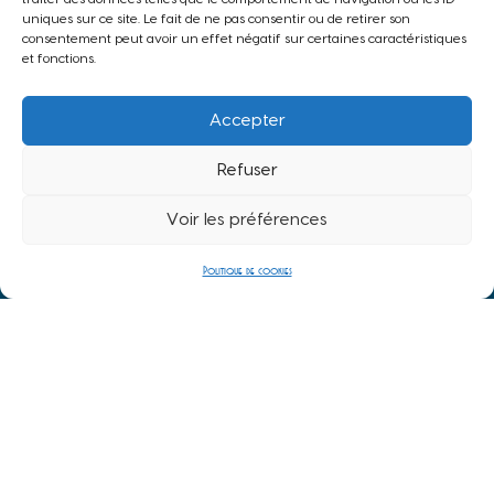
uniques sur ce site. Le fait de ne pas consentir ou de retirer son
LOCATIONS
consentement peut avoir un effet négatif sur certaines caractéristiques
et fonctions.
MENTIONS LÉGALES
ACCESSIBILITÉ
Accepter
PLAN DU SITE
Refuser
POLITIQUE DE COOKIES (UE)
Voir les préférences
Politique de cookies