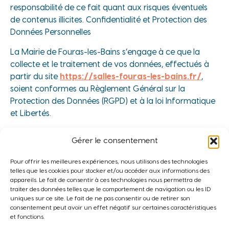
responsabilité de ce fait quant aux risques éventuels
de contenus illicites. Confidentialité et Protection des
Données Personnelles
La Mairie de Fouras-les-Bains s’engage à ce que la
collecte et le traitement de vos données, effectués à
partir du site
https://salles-fouras-les-bains.fr/
,
soient conformes au Règlement Général sur la
Protection des Données (RGPD) et à la loi Informatique
et Libertés.
Données collectées : Les informations personnelles
Gérer le consentement
pouvant être recueillies sur le site sont principalement
utilisées par l’éditeur pour la gestion des relations avec
Pour offrir les meilleures expériences, nous utilisons des technologies
vous, et le cas échéant pour le traitement de vos
telles que les cookies pour stocker et/ou accéder aux informations des
appareils. Le fait de consentir à ces technologies nous permettra de
demandes. Les données collectées sont notamment :
traiter des données telles que le comportement de navigation ou les ID
nom, prénom, adresse électronique, numéro de
uniques sur ce site. Le fait de ne pas consentir ou de retirer son
téléphone, et toute autre information que vous
consentement peut avoir un effet négatif sur certaines caractéristiques
et fonctions.
choisissez de nous communiquer via les formulaires de