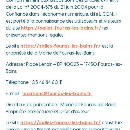
Conformément aux dispositions des articles 6-III et 19
de la Loi n° 2004-575 du 21 juin 2004 pour la
Confiance dans l’économie numérique, dite L.C.E.N., il
est porté à la connaissance des utilisateurs et visiteurs
du site
https://salles-fouras-les-bains.fr/
les
présentes mentions légales.
Le site
https://salles-fouras-les-bains.fr/
est la
propriété de la Mairie de Fouras-les-Bains.
Adresse : Place Lenoir – BP 40023 – 17450 Fouras-les-
Bains
Téléphone : 05 46 84 60 11
E-mail :
locations@fouras-les-bains.fr
Directeur de publication : Mairie de Fouras-les-Bains
Propriété Intellectuelle et Droit d’auteur
Le site
https://salles-fouras-les-bains.fr/
constitue
une œuvre de l’esprit protégée par les dispositions du