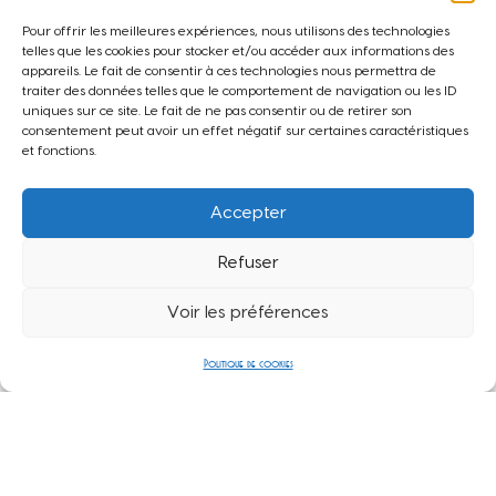
Semaine
228,00 €
Pour offrir les meilleures expériences, nous utilisons des technologies
telles que les cookies pour stocker et/ou accéder aux informations des
AVRIL, MAI ET OCTOBRE
appareils. Le fait de consentir à ces technologies nous permettra de
traiter des données telles que le comportement de navigation ou les ID
Journée
76,00 €
uniques sur ce site. Le fait de ne pas consentir ou de retirer son
consentement peut avoir un effet négatif sur certaines caractéristiques
Semaine
205,00 €
et fonctions.
DE NOVEMBRE À MARS
Accepter
Journée
40,00 €
Refuser
Semaine
64,00 €
Voir les préférences
CAUTION ET MATÉRIEL
Politique de cookies
170,00 €